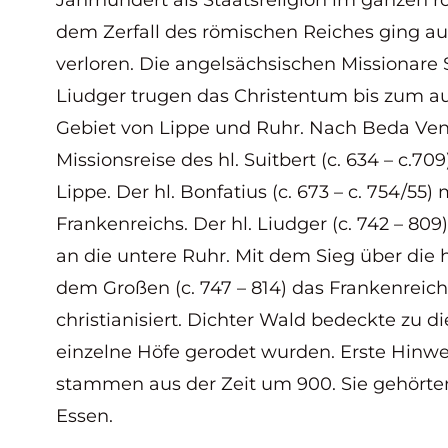
Jahrhundert als Staatsreligion im ganzen r
dem Zerfall des römischen Reiches ging au
verloren. Die angelsächsischen Missionare 
Liudger trugen das Christentum bis zum a
Gebiet von Lippe und Ruhr. Nach Beda Vener
Missionsreise des hl. Suitbert (c. 634 – c.7
Lippe. Der hl. Bonfatius (c. 673 – c. 754/55)
Frankenreichs. Der hl. Liudger (c. 742 – 80
an die untere Ruhr. Mit dem Sieg über die
dem Großen (c. 747 – 814) das Frankenreich
christianisiert. Dichter Wald bedeckte zu di
einzelne Höfe gerodet wurden. Erste Hinwei
stammen aus der Zeit um 900. Sie gehörten
Essen.