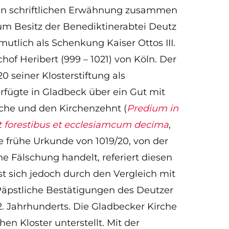
sten schriftlichen Erwähnung zusammen
m Besitz der Benediktinerabtei Deutz
utlich als Schenkung Kaiser Ottos III.
hof Heribert (999 – 1021) von Köln. Der
0 seiner Klosterstiftung als
rfügte in Gladbeck über ein Gut mit
rche und den Kirchenzehnt (
Predium in
t forestibus et ecclesiamcum decima
,
ne frühe Urkunde von 1019/20, von der
e Fälschung handelt, referiert diesen
st sich jedoch durch den Vergleich mit
 Päpstliche Bestätigungen des Deutzer
2. Jahrhunderts. Die Gladbecker Kirche
hen Kloster unterstellt. Mit der